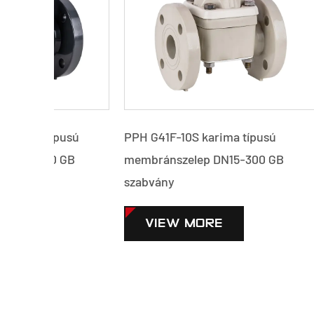
usú
PPH G41F-10S karima típusú
PVC-C G
GB
membránszelep DN15-300 GB
membrá
szabvány
szabván
VIEW MORE
VI