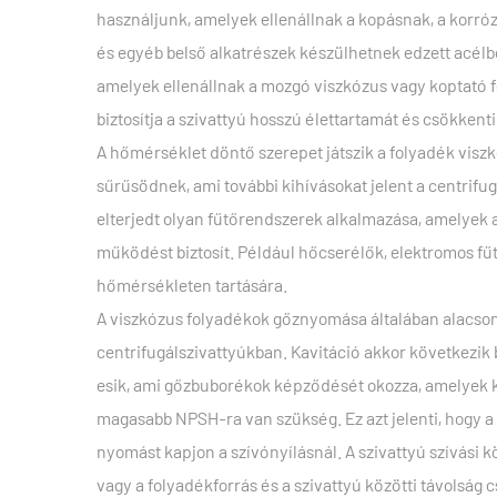
használjunk, amelyek ellenállnak a kopásnak, a korróz
és egyéb belső alkatrészek készülhetnek edzett acélb
amelyek ellenállnak a mozgó viszkózus vagy koptató 
biztosítja a szivattyú hosszú élettartamát és csökkenti
A hőmérséklet döntő szerepet játszik a folyadék vis
sűrűsödnek, ami további kihívásokat jelent a centrif
elterjedt olyan fűtőrendszerek alkalmazása, amelyek a 
működést biztosít. Például hőcserélők, elektromos fű
hőmérsékleten tartására.
A viszkózus folyadékok gőznyomása általában alacsony
centrifugálszivattyúkban. Kavitáció akkor következik
esik, ami gőzbuborékok képződését okozza, amelyek ká
magasabb NPSH-ra van szükség. Ez azt jelenti, hogy a 
nyomást kapjon a szívónyílásnál. A szivattyú szívás
vagy a folyadékforrás és a szivattyú közötti távolság