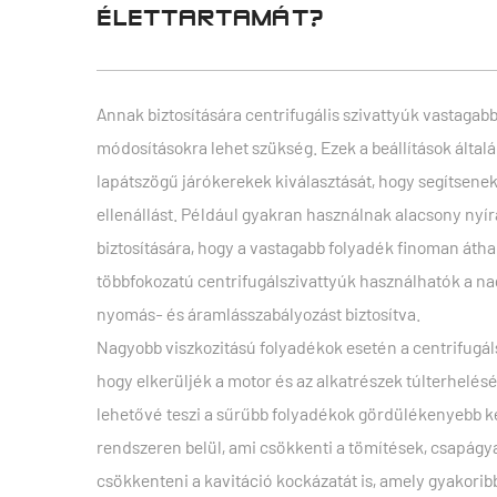
ÉLETTARTAMÁT?
Annak biztosítására
centrifugális szivattyúk
vastagabb
módosításokra lehet szükség. Ezek a beállítások álta
lapátszögű járókerekek kiválasztását, hogy segítsenek
ellenállást. Például gyakran használnak alacsony nyí
biztosítására, hogy a vastagabb folyadék finoman átha
többfokozatú centrifugálszivattyúk használhatók a na
nyomás- és áramlásszabályozást biztosítva.
Nagyobb viszkozitású folyadékok esetén a centrifugá
hogy elkerüljék a motor és az alkatrészek túlterhelésé
lehetővé teszi a sűrűbb folyadékok gördülékenyebb k
rendszeren belül, ami csökkenti a tömítések, csapágya
csökkenteni a kavitáció kockázatát is, amely gyakori