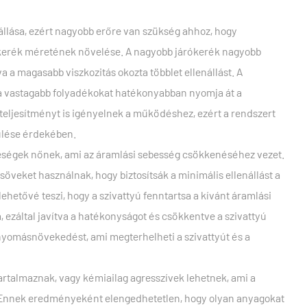
llása, ezért nagyobb erőre van szükség ahhoz, hogy
ókerék méretének növelése. A nagyobb járókerék nagyobb
a magasabb viszkozitás okozta többlet ellenállást. A
y a vastagabb folyadékokat hatékonyabban nyomja át a
eljesítményt is igényelnek a működéshez, ezért a rendszert
rülése érdekében.
teségek nőnek, ami az áramlási sebesség csökkenéséhez vezet.
eket használnak, hogy biztosítsák a minimális ellenállást a
hetővé teszi, hogy a szivattyú fenntartsa a kívánt áramlási
 ezáltal javítva a hatékonyságot és csökkentve a szivattyú
nyomásnövekedést, ami megterhelheti a szivattyút és a
artalmaznak, vagy kémiailag agresszívek lehetnek, ami a
. Ennek eredményeként elengedhetetlen, hogy olyan anyagokat