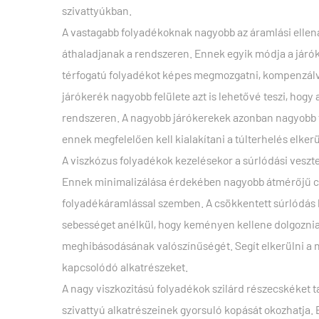
szivattyúkban.
A vastagabb folyadékoknak nagyobb az áramlási ellená
áthaladjanak a rendszeren. Ennek egyik módja a jár
térfogatú folyadékot képes megmozgatni, kompenzálva 
járókerék nagyobb felülete azt is lehetővé teszi, hog
rendszeren. A nagyobb járókerekek azonban nagyobb t
ennek megfelelően kell kialakítani a túlterhelés elke
A viszkózus folyadékok kezelésekor a súrlódási vesz
Ennek minimalizálása érdekében nagyobb átmérőjű csöv
folyadékáramlással szemben. A csökkentett súrlódás le
sebességet anélkül, hogy keményen kellene dolgoznia,
meghibásodásának valószínűségét. Segít elkerülni a 
kapcsolódó alkatrészeket.
A nagy viszkozitású folyadékok szilárd részecskéket t
szivattyú alkatrészeinek gyorsuló kopását okozhatja