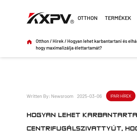
OTTHON
TERMÉKEK
Otthon
/
Hírek
/
Hogyan lehet karbantartani és elhár
hogy maximalizálja élettartamát?
Written By: Newsroom 2025-03-06
IPARI HÍREK
HOGYAN LEHET KARBANTARTAN
CENTRIFUGÁLSZIVATTYÚT, HO