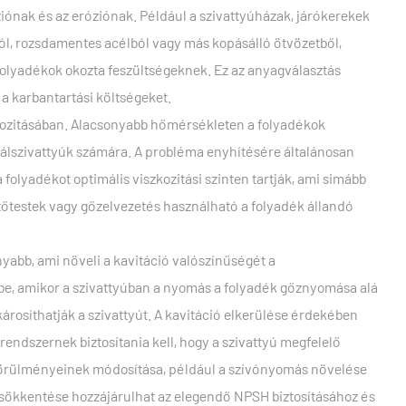
iónak és az eróziónak. Például a szivattyúházak, járókerekek
ól, rozsdamentes acélból vagy más kopásálló ötvözetből,
folyadékok okozta feszültségeknek. Ez az anyagválasztás
 a karbantartási költségeket.
zkozitásában. Alacsonyabb hőmérsékleten a folyadékok
ugálszivattyúk számára. A probléma enyhítésére általánosan
folyadékot optimális viszkozitási szinten tartják, ami simább
tőtestek vagy gőzelvezetés használható a folyadék állandó
abb, ami növeli a kavitáció valószínűségét a
 be, amikor a szivattyúban a nyomás a folyadék gőznyomása alá
rosíthatják a szivattyút. A kavitáció elkerülése érdekében
rendszernek biztosítania kell, hogy a szivattyú megfelelő
i körülményeinek módosítása, például a szívónyomás növelése
 csökkentése hozzájárulhat az elegendő NPSH biztosításához és