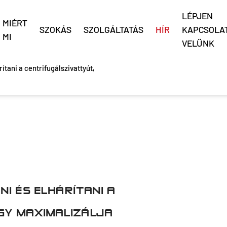
LÉPJEN
MIÉRT
SZOKÁS
SZOLGÁLTATÁS
HÍR
KAPCSOLA
MI
VELÜNK
ítani a centrifugálszivattyút,
I ÉS ELHÁRÍTANI A
GY MAXIMALIZÁLJA