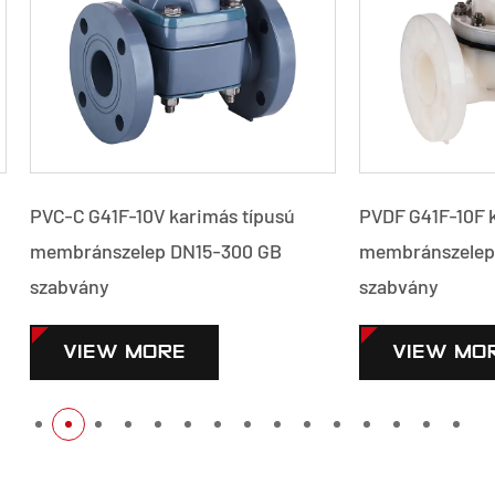
41F-10V karimás típusú
PVDF G41F-10F karimás típ
nszelep DN15-300 GB
membránszelep DN15-300 
y
szabvány
EW MORE
VIEW MORE