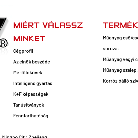
MIÉRT VÁLASSZ
TERMÉ
MINKET
Műanyag cső/cs
sorozat
Cégprofil
Műanyag vegyi c
Az elnök beszéde
Műanyag szelep 
Mérföldkövek
Korrózióálló szi
Intelligens gyártás
K+F képességek
Tanúsítványok
Fenntarthatóság
, Ningbo City, Zhejiang