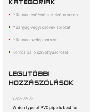
KATEGÓRIÁK
Műanyag cső/csőszerelvény sorozat
Műanyag vegyi csövek sorozat
Műanyag szelep sorozat
Korrózióálló szivattyúsorozat
LEGUTÓBBI
HOZZÁSZÓLÁSOK
2026-08-03
Which type of PVC pipe is best for