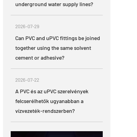
underground water supply lines?
2026-07-29
Can PVC and uPVC fittings be joined
together using the same solvent
cement or adhesive?
2026-07-22
A PVC és az uPVC szerelvények
felcserélhetők ugyanabban a
vízvezeték-rendszerben?