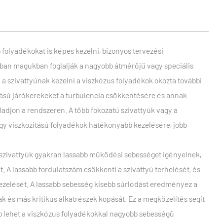
 folyadékokat is képes kezelni, bizonyos tervezési
lában magukban foglalják a nagyobb átmérőjű vagy speciális
 a szivattyúnak kezelni a viszkózus folyadékok okozta további
rású járókerekeket a turbulencia csökkentésére és annak
ladjon a rendszeren. A több fokozatú szivattyúk vagy a
gy viszkozitású folyadékok hatékonyabb kezelésére, jobb
lszivattyúk gyakran lassabb működési sebességet igényelnek,
t. A lassabb fordulatszám csökkenti a szivattyú terhelését, és
ezelését. A lassabb sebesség kisebb súrlódást eredményez a
k és más kritikus alkatrészek kopását. Ez a megközelítés segít
bb lehet a viszkózus folyadékokkal nagyobb sebességű