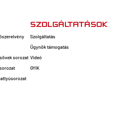
K
SZOLGÁLTATÁSOK
őszerelvény
Szolgáltatás
Ügynök támogatás
sövek sorozat
Videó
sorozat
GYIK
vattyúsorozat