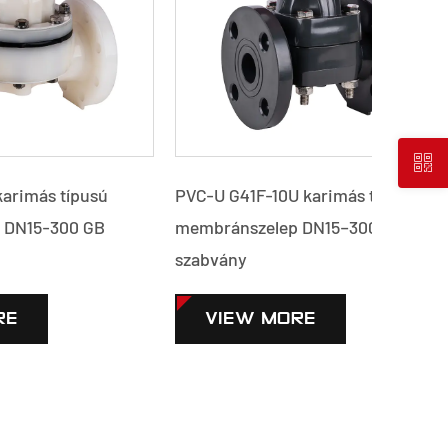
usú
PVC-U G41F-10U karimás típusú
PVC-C J
GB
membránszelep DN15–300 GB
gömbsze
szabvány
VI
VIEW MORE