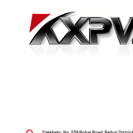
Székhely: No. 539 Bohai Road, Beilun District