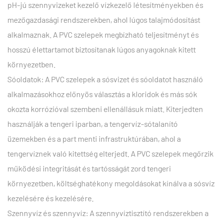
pH-jú szennyvizeket kezelő vízkezelő létesítményekben és
mezőgazdasági rendszerekben, ahol lúgos talajmódosítást
alkalmaznak. A PVC szelepek megbízható teljesítményt és
hosszú élettartamot biztosítanak lúgos anyagoknak kitett
környezetben.
Sóoldatok: A PVC szelepek a sósvizet és sóoldatot használó
alkalmazásokhoz előnyös választás a kloridok és más sók
okozta korrózióval szembeni ellenállásuk miatt. Kiterjedten
használják a tengeri iparban, a tengervíz-sótalanító
üzemekben és a part menti infrastruktúrában, ahol a
tengervíznek való kitettség elterjedt. A PVC szelepek megőrzik
működési integritását és tartósságát zord tengeri
környezetben, költséghatékony megoldásokat kínálva a sósvíz
kezelésére és kezelésére.
Szennyvíz és szennyvíz: A szennyvíztisztító rendszerekben a