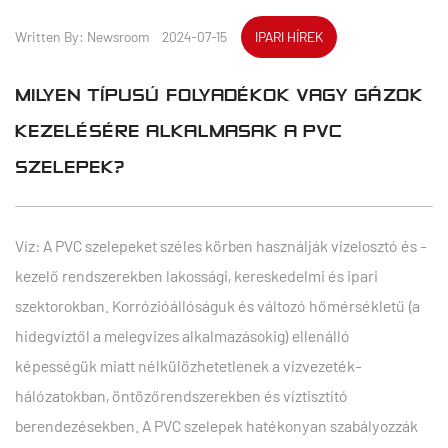
Written By: Newsroom 2024-07-15
IPARI HÍREK
MILYEN TÍPUSÚ FOLYADÉKOK VAGY GÁZOK
KEZELÉSÉRE ALKALMASAK A PVC
SZELEPEK?
Víz: A PVC szelepeket széles körben használják vízelosztó és -
kezelő rendszerekben lakossági, kereskedelmi és ipari
szektorokban. Korrózióállóságuk és változó hőmérsékletű (a
hidegvíztől a melegvizes alkalmazásokig) ellenálló
képességük miatt nélkülözhetetlenek a vízvezeték-
hálózatokban, öntözőrendszerekben és víztisztító
berendezésekben. A PVC szelepek hatékonyan szabályozzák