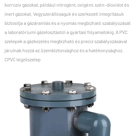
korrozív gázokat, például nitrogént, oxigént, szén-dioxidot és
inert gázokat. Vegyszerállóságuk és szerkezeti integritásuk
biztosítja a gázáramlás és a nyomás megbízható szabályozását
a laboratóriumi gázelosztástól a gyártási folyamatokig. A PVC
szelepek a gázkezelés megbízható és precíz szabályozásával
járulnak hozzá az üzembiztonsághoz és a hatékonysághoz.
CPVC légzőszelep