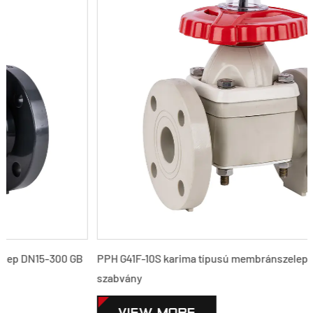
 GB
PPH G41F-10S karima típusú membránszelep DN15-300 GB
szabvány
VIEW MORE