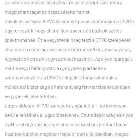
az ivóvíz áramlását, biztosítva a vízellátási infrastruktúra
megbízhatóságát és hosszú élettartamát.
Savak és bázisok: A PVC bizonyos típusait, különösen a CPVC-t
úgy tervezték, hogy ellenálljon a savak és bázisok széles
spektrumának. Ez a vegyszerállóság teszi a CPVC szelepeket
alkalmassá olyan agresszív ipari környezetben, ahol savakat,
lúgokat és korrozív vegyszereket kezelnek. Az olyan iparágak,
mint a vegyi feldolgozás, a gyógyszergyártás és a
szennyvízkezelés, a CPVC szelepekre támaszkodnak a
működési biztonság és hatékonyság fenntartása érdekében
vegyszerek jelenlétében.
Lúgos oldatok: A PVC szelepek az ajánlott pH-tartományon
belül ellenállnak a lúgos oldatoknak. Ez a tulajdonság előnyös
a pH-szabályozást igénylő alkalmazásokban, például lúgos
tisztítóoldatokat magában foglaló ipari eljárásokban, magas