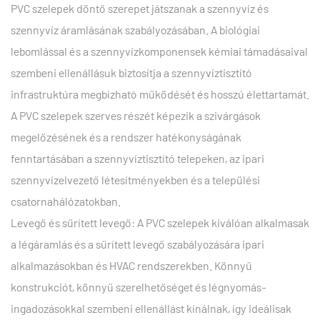
PVC szelepek döntő szerepet játszanak a szennyvíz és
szennyvíz áramlásának szabályozásában. A biológiai
lebomlással és a szennyvízkomponensek kémiai támadásaival
szembeni ellenállásuk biztosítja a szennyvíztisztító
infrastruktúra megbízható működését és hosszú élettartamát.
A PVC szelepek szerves részét képezik a szivárgások
megelőzésének és a rendszer hatékonyságának
fenntartásában a szennyvíztisztító telepeken, az ipari
szennyvízelvezető létesítményekben és a települési
csatornahálózatokban.
Levegő és sűrített levegő: A PVC szelepek kiválóan alkalmasak
a légáramlás és a sűrített levegő szabályozására ipari
alkalmazásokban és HVAC rendszerekben. Könnyű
konstrukciót, könnyű szerelhetőséget és légnyomás-
ingadozásokkal szembeni ellenállást kínálnak, így ideálisak