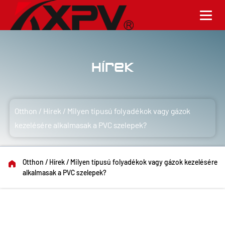
Hírek
Otthon
/
Hírek
/
Milyen típusú folyadékok vagy gázok
kezelésére alkalmasak a PVC szelepek?
Otthon
/
Hírek
/
Milyen típusú folyadékok vagy gázok kezelésére
alkalmasak a PVC szelepek?