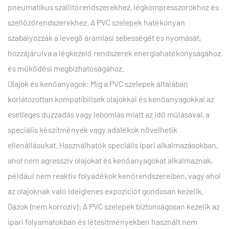
pneumatikus szállítórendszerekhez, légkompresszorokhoz és
szellőzőrendszerekhez. A PVC szelepek hatékonyan
szabályozzák a levegő áramlási sebességét és nyomását,
hozzájárulva a légkezelő rendszerek energiahatékonyságához
és működési megbízhatóságához.
Olajok és kenőanyagok: Míg a PVC szelepek általában
korlátozottan kompatibilisek olajokkal és kenőanyagokkal az
esetleges duzzadás vagy lebomlás miatt az idő múlásával, a
speciális készítmények vagy adalékok növelhetik
ellenállásukat. Használhatók speciális ipari alkalmazásokban,
ahol nem agresszív olajokat és kenőanyagokat alkalmaznak,
például nem reaktív folyadékok kenőrendszereiben, vagy ahol
az olajoknak való ideiglenes expozíciót gondosan kezelik.
Gázok (nem korrozív): A PVC szelepek biztonságosan kezelik az
ipari folyamatokban és létesítményekben használt nem